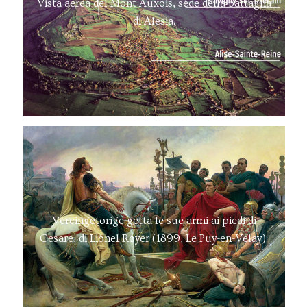
Vista aerea del Mont Auxois, sede della battaglia
di Alesia.
Vercingetorige getta le sue armi ai piedi di
Cesare, di Lionel Royer (1899, Le Puy-en-Velay).