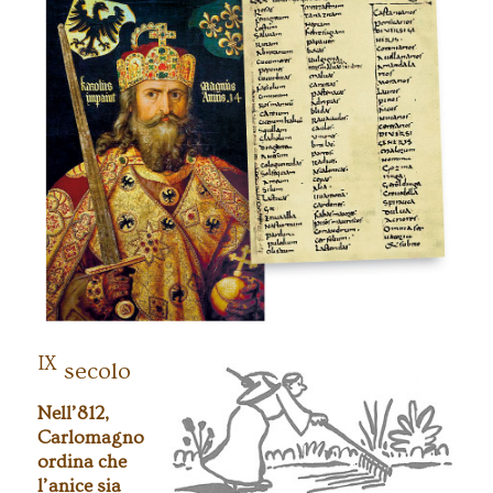
L’anice verde deve essere coltivato presso
l’abbazia di Saint-Pierre di Flavigny, è
Carlomagno che lo ordina!
IX
secolo
Nell’812,
Carlomagno
ordina che
l’anice sia