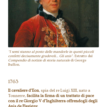
George Buffon (1707-1788), naturalista,
biologo matematico, scrittore e
accademico.
“I semi stanno al posto delle mandorle in questi piccoli
confetti decisamente gradevoli… Gli anis”.
Estratto dal
Compendio di notizie di storia naturale
di George
Buffon.
1763
Il cavaliere d’Eon
, spia del re Luigi XIII, nato a
Tonnerre,
facilita la firma di un trattato di pace
con il re Giorgio V d’Inghilterra offrendogli degli
Anis de Flavigny.