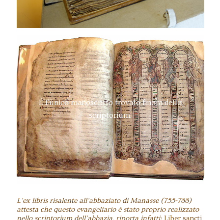
È l'unico manoscritto trovato finora dello
scriptorium.
L’ex libris risalente all’abbaziato di Manasse (755-788)
attesta che questo evangeliario è stato proprio realizzato
nello scriptorium dell’abbazia, riporta infatti:
Liber sancti