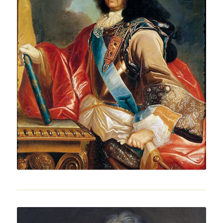
Luigi XIV ritratto da Mignard. Il Re Sole
amava succhiare delle caramelle
“all’anisse”…