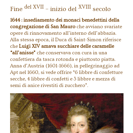
del XVII
XVIII
Fine
– inizio del
secolo
1644 : insediamento dei monaci benedettini della
congregazione di San Mauro
che avviano svariate
opere di rinnovamento all’interno dell’abbazia.
Alla stessa epoca, il Duca di Saint-Simon riferisce
che
Luigi XIV amava succhiare delle caramelle
“all’anisse”
che conservava con cura in una
confettiera da tasca rotonda e piuttosto piatta.
Anna d’Austria (1601-1666), in pellegrinaggio ad
Apt nel 1660, si vede offrire “6 libbre di confetture
secche, 4 libbre di confetti e 3 libbre e mezza di
semi di anice rivestiti di zucchero”.