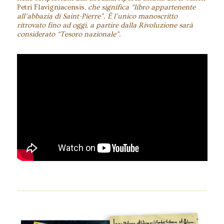
Petri Flavigniacensis
, che significa “libro appartenente
all’abbazia di Saint-Pierre”. È l’unico manoscritto
ritrovato fino ad oggi, a partire dalla Rivoluzione sarà
considerato “Tesoro nazionale”.