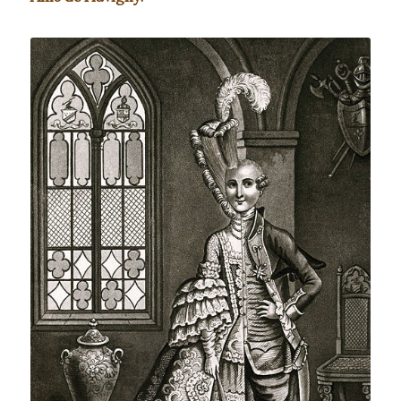
Il cavaliere d’Eon (1728-1810),
personaggio storico enigmatico,
trascorrerà quarantanove anni della sua
vita in abiti maschili e trentatré in abiti
femminili.