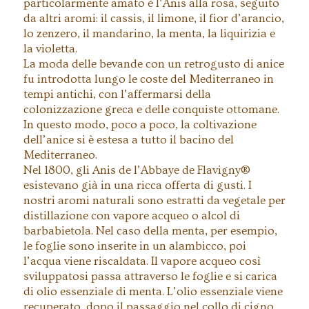
particolarmente amato è l’Anis alla rosa, seguito
da altri aromi: il cassis, il limone, il fior d’arancio,
lo zenzero, il mandarino, la menta, la liquirizia e
la violetta.
La moda delle bevande con un retrogusto di anice
fu introdotta lungo le coste del Mediterraneo in
tempi antichi, con l’affermarsi della
colonizzazione greca e delle conquiste ottomane.
In questo modo, poco a poco, la coltivazione
dell’anice si è estesa a tutto il bacino del
Mediterraneo.
Nel 1800, gli Anis de l’Abbaye de Flavigny®
esistevano già in una ricca offerta di gusti. I
nostri aromi naturali sono estratti da vegetale per
distillazione con vapore acqueo o alcol di
barbabietola. Nel caso della menta, per esempio,
le foglie sono inserite in un alambicco, poi
l’acqua viene riscaldata. Il vapore acqueo così
sviluppatosi passa attraverso le foglie e si carica
di olio essenziale di menta. L’olio essenziale viene
recuperato, dopo il passaggio nel collo di cigno,