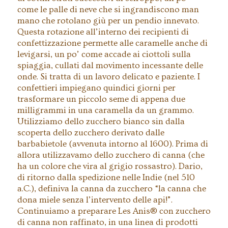
come le palle di neve che si ingrandiscono man
mano che rotolano giù per un pendio innevato.
Questa rotazione all’interno dei recipienti di
confettizzazione permette alle caramelle anche di
levigarsi, un po’ come accade ai ciottoli sulla
spiaggia, cullati dal movimento incessante delle
onde. Si tratta di un lavoro delicato e paziente. I
confettieri impiegano quindici giorni per
trasformare un piccolo seme di appena due
milligrammi in una caramella da un grammo.
Utilizziamo dello zucchero bianco sin dalla
scoperta dello zucchero derivato dalle
barbabietole (avvenuta intorno al 1600). Prima di
allora utilizzavamo dello zucchero di canna (che
ha un colore che vira al grigio rossastro). Dario,
di ritorno dalla spedizione nelle Indie (nel 510
a.C.), definiva la canna da zucchero “la canna che
dona miele senza l’intervento delle api!”.
Continuiamo a preparare Les Anis® con zucchero
di canna non raffinato, in una linea di prodotti