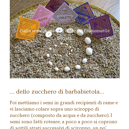
Dalla seme di anice al dolce (© Emmanuelle
Berret).
… dello zucchero di barbabietola…
Poi mettiamo i semi in grandi recipienti di rame e
vi lasciamo colare sopra uno sciroppo di
zucchero (composto da acqua e da zucchero). I
semi sono fatti roteare, a poco a poco si coprono
di sottili strati successivi di sciroppo, un po’