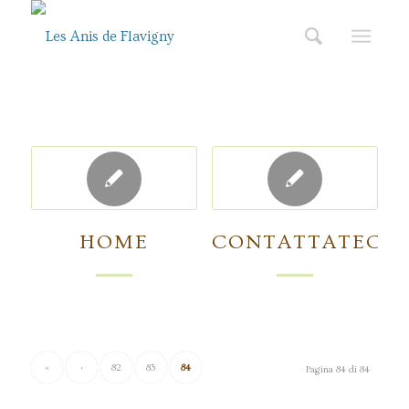
HOME
CONTATTATECI
«
‹
82
83
84
Pagina 84 di 84