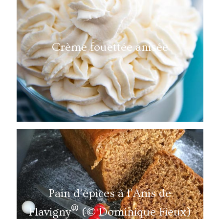
Crème fouettée anisée
Pain d’épices à l’Anis de
®
Flavigny
(© Dominique Fieux)