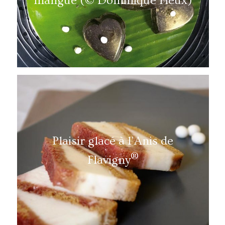
mangue (© Dominique Fieux)
Plaisir glacé à l’Anis de
®
Flavigny